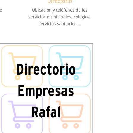
Directorio
e
Ubicacion y teléfonos de los
servicios municipales, colegios,
servicios sanitarios,…