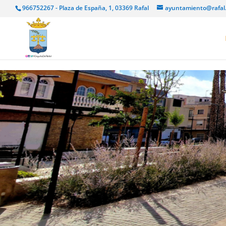
966752267 - Plaza de España, 1, 03369 Rafal
ayuntamiento@rafal