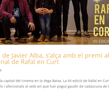
e Javier Alba, s’alça amb el premi a
nal de Rafal en Curt
a
a capital del cinema en la Vega Baixa. La VII edició de Rafal en Cur
s i afeccionats al setè art que han pogut gaudir de cadascuna de 