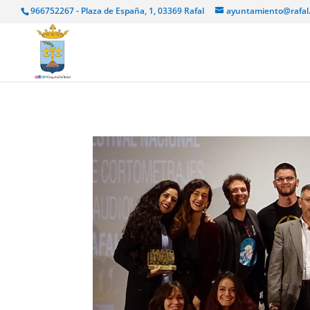
966752267 - Plaza de España, 1, 03369 Rafal
ayuntamiento@rafal