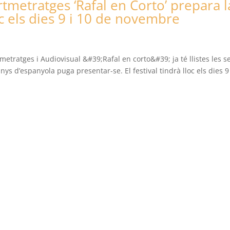
rtmetratges ‘Rafal en Corto’ prepara l
oc els dies 9 i 10 de novembre
metratges i Audiovisual &#39;Rafal en corto&#39; ja té llistes les s
s d’espanyola puga presentar-se. El festival tindrà lloc els dies 9 