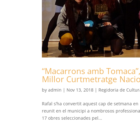
“Macarrons amb Tomaca”, d
Millor Curtmetratge Nacio
by
admin
|
Nov 13, 2018
|
Regidoria de Cultur
Rafal s’ha convertit aquest cap de setmana en l
reunit en el municipi a nombrosos professional
17 obres seleccionades pel...