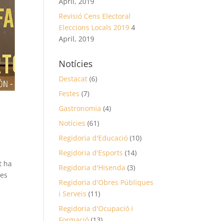
April, 2019
Revisió Cens Electoral
Eleccions Locals 2019
4
April, 2019
Notícies
Destacat
(6)
Festes
(7)
l
Gastronomia
(4)
Notícies
(61)
Regidoria d'Educació
(10)
Regidoria d'Esports
(14)
t ha
Regidoria d'Hisenda
(3)
les
Regidoria d'Obres Públiques
i Serveis
(11)
Regidoria d'Ocupació i
Formació
(13)