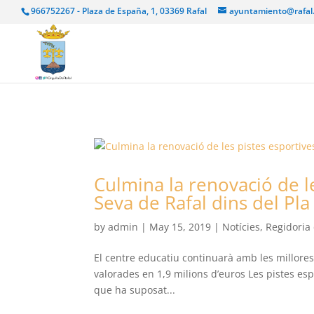
966752267 - Plaza de España, 1, 03369 Rafal
ayuntamiento@rafal
Culmina la renovació de le
Seva de Rafal dins del Pla 
by
admin
|
May 15, 2019
|
Notícies
,
Regidoria
El centre educatiu continuarà amb les millores 
valorades en 1,9 milions d’euros Les pistes espo
que ha suposat...