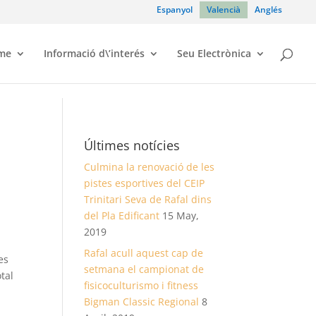
Espanyol
Valencià
Anglés
sme
Informació d\’interés
Seu Electrònica
Últimes notícies
Culmina la renovació de les
pistes esportives del CEIP
Trinitari Seva de Rafal dins
del Pla Edificant
15 May,
2019
Rafal acull aquest cap de
es
setmana el campionat de
otal
fisicoculturismo i fitness
Bigman Classic Regional
8