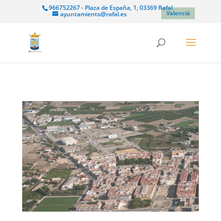
966752267 - Plaza de España, 1, 03369 Rafal
Valencià
ayuntamiento@rafal.es