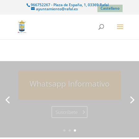
966752267 - Plaza de España, 1, 03369 Rafal
Castellano
ayuntamiento@rafal.es
CLIA Rafal
Entra