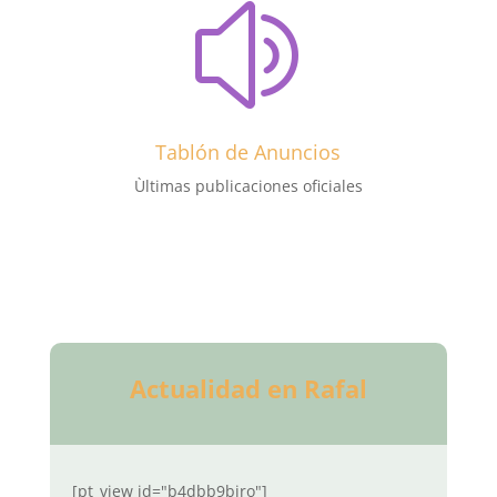
z
Tablón de Anuncios
Ùltimas publicaciones oficiales
Actualidad en Rafal
[pt_view id="b4dbb9biro"]