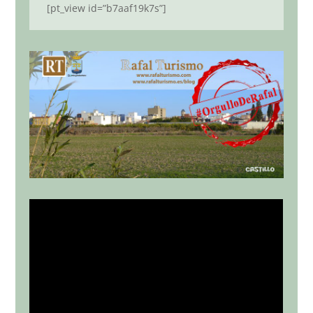
[pt_view id=”b7aaf19k7s”]