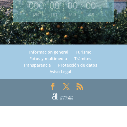
000
:
00
:
00
:
00
Día
Hrs
Min
Seg
Información general
Turismo
Fotos y multimedia
Trámites
Transparencia
Protección de datos
Aviso Legal