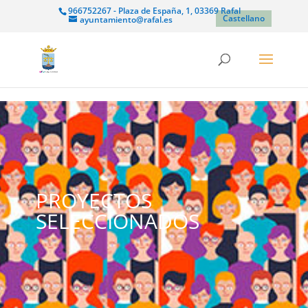
966752267 - Plaza de España, 1, 03369 Rafal
Castellano
ayuntamiento@rafal.es
PROYECTOS
SELECCIONADOS