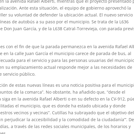
en la avenida Rafael Alberti, mientras que el proyecto presentado 
alización. Ante esta situación, el equipo de gobierno aprovechó la
ler su voluntad de defender la ubicación actual. El nuevo servicio
íneas de autobús a su paso por el municipio. Se trata de la L636
e Don Juan García, y de la L638 Catral-Torrevieja, con parada previ
es con el fin de que la parada permanezca en la avenida Rafael Al
e en la calle Juan García el municipio carece de parada de bus, al
ecuada para el servicio y para las personas usuarias del municipio
 en su emplazamiento actual responde mejor a las necesidades de
 servicio público.
ción de estas nuevas líneas es una noticia positiva para el municip
puntos de la comarca”. No obstante, ha añadido que, “desde el
iga en la avenida Rafael Alberti o en su defecto en la CV-912, pú
ilitadas el municipio, que es donde ha estado ubicada y donde
tros vecinos y vecinas”. Cutillas ha subrayado que el objetivo de
in perjudicar la accesibilidad y la comodidad de la ciudadanía”’. D
ías, a través de las redes sociales municipales, de los horarios y
nes.