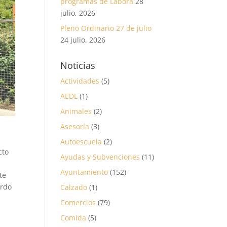
programas de Labora
28
julio, 2026
Pleno Ordinario 27 de julio
24 julio, 2026
Noticias
Actividades
(5)
AEDL
(1)
Animales
(2)
Asesoría
(3)
Autoescuela
(2)
cto
Ayudas y Subvenciones
(11)
Ayuntamiento
(152)
te
erdo
Calzado
(1)
s
Comercios
(79)
Comida
(5)