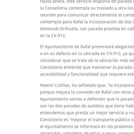
Hasta ahora, este servicio disponía de parada 
la Conselleria contempla su traslado a otra loc
reunión para comunicar directamente al consel
contempla para Rafal la incorporación de dos l
Almoradí-Orihuela, con parada prevista en call
en la CV-912.
El Ayuntamiento de Rafal presentará alegacion
o en su defecto en la ubicada en CV-912, ya qu
considerar que se trata de la ubicación más ad
Consistorio entiende que mantener la parada
accesibilidad y funcionalidad que requiere este
Noemí Cutillas, ha señalado que, “la incorpora
porque mejora la conexión de Rafal con otros 
Ayuntamiento vamos a defender que la parada s
son las dos paradas de autobús que tiene hab
entendemos que presta un mejor servicio a nues
Consistorio es “mejorar el transporte público s
el Ayuntamiento se informará en los próximos d
recorridos completos de estas nuevas conexio