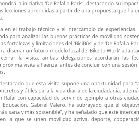
pondrá la iniciativa
‘De Rafal a París’
, destacando su impacto
las lecciones aprendidas a partir de una propuesta que ha u
a.
 en el trabajo técnico y el intercambio de experiencias. 
nda para analizar las buenas prácticas de movilidad sosten
s fortalezas y limitaciones del ‘BiciBús’ y de ‘De Rafal a Parí
ra diseñar un futuro modelo local de ‘
Bike to Work’
adapta
a cerrar la visita, ambas delegaciones acordarán las fec
a próxima visita a Faenza, antes de concluir con una sesión 
s.
destacado que esta visita supone una oportunidad para “a
cretos y útiles para la vida diaria de la ciudadanía, ademá
n Rafal
con capacidad de servir de ejemplo a otras ciudad
y Educación,
Gabriel Valero
, ha subrayado que el objetiv
ás sana y más sostenible”, y ha señalado que este interca
 en la que se unen movilidad activa, deporte, cooperaci