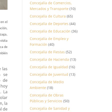
Concejalía de Comercios,
Mercados y Transporte
(10)
Concejalía de Cultura
(65)
 en el
Concejalía de Deportes
(44)
ación,
Concejalía de Educación
(36)
lzaga
,
Concejalía de Empleo y
 visita
Formación
(40)
zca de
Concejalía de Fiestas
(52)
ambién
Concejalía de Hacienda
(13)
Concejalía de Igualdad
(16)
 las
n se
Concejalía de Juventud
(13)
o de
Concejalía de Medio
 hoy
Ambiente
(18)
. La
Concejalía de Obras
olar
Públicas y Servicios
(50)
, la
Concejalía de Sanidad y
l de