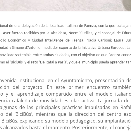
acional de una delegación de la localidad italiana de Faenza, con la que trabajan
Ayer fueron recibidos por la alcaldesa, Noemí Cutillas, y el concejal de Educ
ollo Económico y Ciudad Inteligente de Faenza,
Nadia Carboni
;
Laura Bu
iudad y
Simone d’Antonio
, mediador experto de la
Iniciativa Urbana Europea
. La
ovilidad sostenible entre ambas ciudades, con el objetivo de que Faenza cono
mo el ‘
BiciBús’
y el reto
‘De Rafal a París’
, y que el municipio pueda aprender t
venida institucional en el Ayuntamiento, presentación de
zación del proyecto. En este primer encuentro tambié
io y el aprendizaje compartido entre el modelo italian
encia rafaleña de movilidad escolar activa. La jornada de
algunas de las principales prácticas impulsadas en Rafal
o del ‘
BiciBús’
, mientras que la dirección del centro esc
-BiciBús
, explicando su modelo pedagógico, su implantación
dos alcanzados hasta el momento. Posteriormente, el conceja