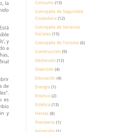
Consumo
(13)
, la
nido
Concejalía de Seguridad
Ciudadana
(12)
Concejalía de Servicios
Está
Sociales
(15)
ible
s’, y
Concejalía de Turismo
(6)
do a
Construcción
(9)
has,
Destacado
(12)
final
Diversión
(4)
Educación
(4)
brir
s de
Energía
(1)
es”.
Estanco
(2)
o es
Estética
(13)
mbio
ón y
Fiestas
(8)
Floristería
(1)
Fotografía
(1)