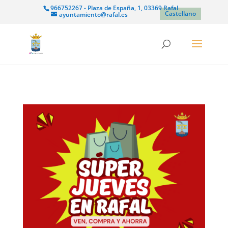
966752267 - Plaza de España, 1, 03369 Rafal
Castellano
ayuntamiento@rafal.es