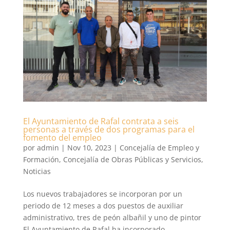
El Ayuntamiento de Rafal contrata a seis
personas a través de dos programas para el
fomento del empleo
por
admin
|
Nov 10, 2023
|
Concejalía de Empleo y
Formación
,
Concejalía de Obras Públicas y Servicios
,
Noticias
Los nuevos trabajadores se incorporan por un
periodo de 12 meses a dos puestos de auxiliar
administrativo, tres de peón albañil y uno de pintor
El Ayuntamiento de Rafal ha incorporado