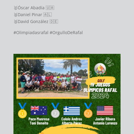
🥇Óscar Abadía 🇺🇦
🥈Daniel Pinar 🇦🇱
🥉David González 🇩🇪
#Olimpiadasrafal
#OrgulloDeRafal