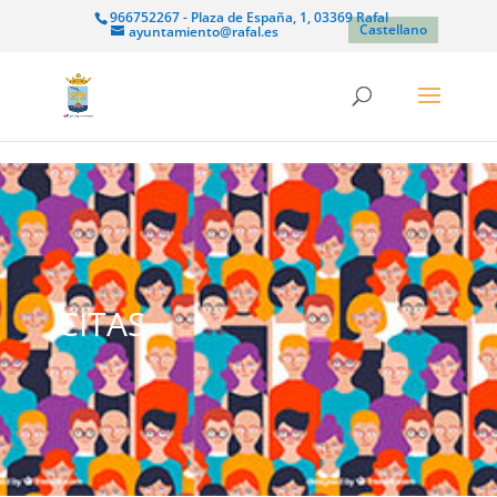
966752267 - Plaza de España, 1, 03369 Rafal
Castellano
ayuntamiento@rafal.es
CITAS