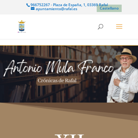
966752267 - Plaza de España, 1, 03369 Rafal
Castellano
ayuntamiento@rafal.es