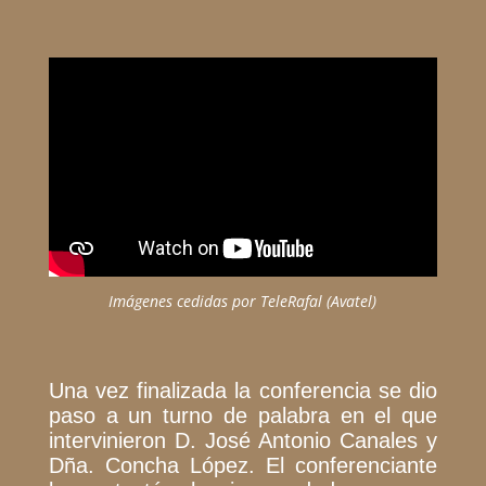
Imágenes cedidas por TeleRafal (Avatel)
Una vez finalizada la conferencia se dio
paso a un turno de palabra en el que
intervinieron D. José Antonio Canales y
Dña. Concha López. El conferenciante