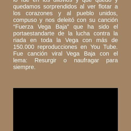
quedamos sorprendidos al ver flotar a
los corazones y al pueblo unidos,
compuso y nos deleitó con su canción
“Fuerza Vega Baja” que ha sido el
portaestandarte de la lucha contra la
riada en toda la Vega con más de
150.000 reproducciones en You Tube.
Fue canción viral Vega Baja con el
lema: Resurgir o naufragar para
siempre.