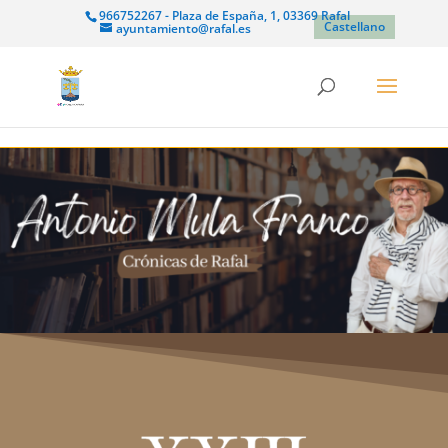
966752267 - Plaza de España, 1, 03369 Rafal
Castellano
ayuntamiento@rafal.es