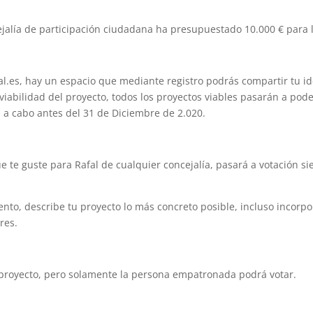
cejalía de participación ciudadana ha presupuestado 10.000 € para 
l.es, hay un espacio que mediante registro podrás compartir tu id
iabilidad del proyecto, todos los proyectos viables pasarán a poder 
á a cabo antes del 31 de Diciembre de 2.020.
 te guste para Rafal de cualquier concejalía, pasará a votación s
ento, describe tu proyecto lo más concreto posible, incluso incor
res.
proyecto, pero solamente la persona empatronada podrá votar.