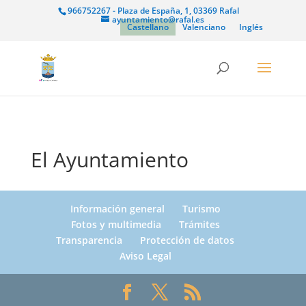
966752267 - Plaza de España, 1, 03369 Rafal
ayuntamiento@rafal.es
Castellano
Valenciano
Inglés
El Ayuntamiento
Información general
Turismo
Fotos y multimedia
Trámites
Transparencia
Protección de datos
Aviso Legal