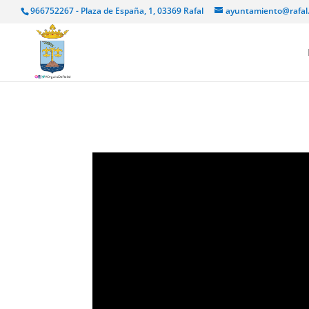
966752267 - Plaza de España, 1, 03369 Rafal
ayuntamiento@rafal