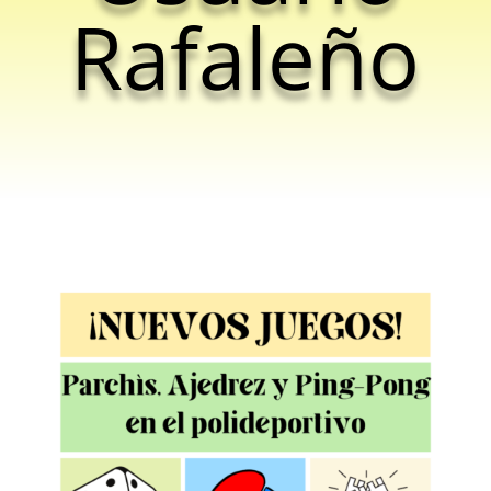
Rafaleño