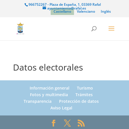
966752267 - Plaza de España, 1, 03369 Rafal
ayuntamiento@rafal.es
Castellano
Valenciano
Inglés
Datos electorales
Información general
Turismo
Fotos y multimedia
Trámites
Transparencia
Protección de datos
Aviso Legal