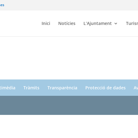
.es
Inici
Notícies
L’Ajuntament
Turi
ltimèdia
Tràmits
Transparència
Protecció de dades
Av