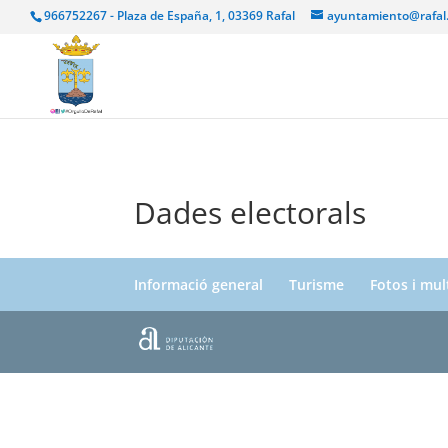
966752267 - Plaza de España, 1, 03369 Rafal
ayuntamiento@rafal
Dades electorals
Informació general
Turisme
Fotos i mu