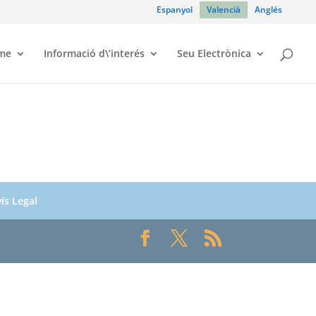
Espanyol
Valencià
Anglés
sme
Informació d\’interés
Seu Electrònica
ís Legal