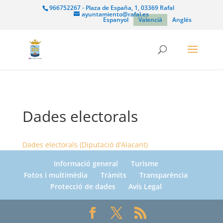
966752267 - Plaza de España, 1, 03369 Rafal
ayuntamiento@rafal.es
Espanyol
Valencià
Anglés
Dades electorals
Dades electorals (Diputació d’Alacant)
Informació general
Turisme
Fotos i multimèdia
Tràmits
Transparència
Protecció de dades
Avís Legal