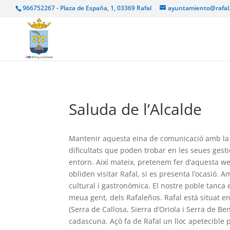
966752267 - Plaza de España, 1, 03369 Rafal
ayuntamiento@rafal
Saluda de l’Alcalde
Mantenir aquesta eina de comunicació amb la pob
dificultats que poden trobar en les seues gest
entorn. Així mateix, pretenem fer d’aquesta w
obliden visitar Rafal, si es presenta l’ocasió. 
cultural i gastronòmica. El nostre poble tanca e
meua gent, dels Rafaleños. Rafal està situat en
(Serra de Callosa, Sierra d’Oriola i Serra de
cadascuna. Açò fa de Rafal un lloc apetecible pe