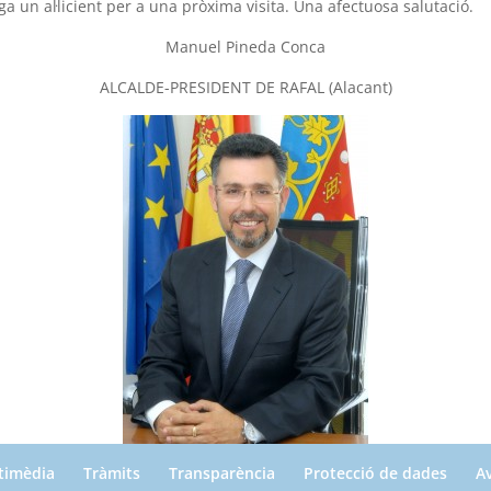
a un al·licient per a una pròxima visita. Una afectuosa salutació.
Manuel Pineda Conca
ALCALDE-PRESIDENT DE RAFAL (Alacant)
ltimèdia
Tràmits
Transparència
Protecció de dades
Av