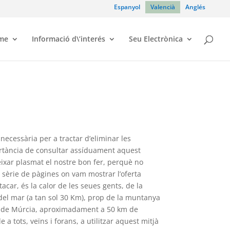
Espanyol
Valencià
Anglés
sme
Informació d\’interés
Seu Electrònica
necessària per a tractar d’eliminar les
portància de consultar assíduament aquest
ixar plasmat el nostre bon fer, perquè no
na sèrie de pàgines on vam mostrar l’oferta
acar, és la calor de les seues gents, de la
p del mar (a tan sol 30 Km), prop de la muntanya
t i de Múrcia, aproximadament a 50 km de
a tots, veïns i forans, a utilitzar aquest mitjà