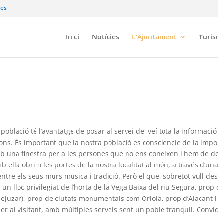
.es
Inici
Notícies
L’Ajuntament
Turi
lació té l’avantatge de posar al servei del veí tota la informació 
ions. És important que la nostra població es consciencie de la im
eb una finestra per a les persones que no ens coneixen i hem de de
Amb ella obrim les portes de la nostra localitat al món, a través d’u
ntre els seus murs música i tradició. Però el que, sobretot vull dest
 un lloc privilegiat de l’horta de la Vega Baixa del riu Segura, pro
 Benejuzar), prop de ciutats monumentals com Oriola, prop d’Alacan
r al visitant, amb múltiples serveis sent un poble tranquil. Convide 