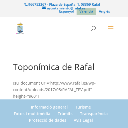
966752267 - Plaza de España, 1, 03369 Rafal
ayuntamiento@rafal.es
Espanyol
Valencià
Anglés
Toponímica de Rafal
[su_document url=”http://www.rafal.es/wp-
content/uploads/2017/05/RAFAL_TPV.pdf”
height=”960″]
Informació general
Turisme
Fotos i multimèdia
Tràmits
Transparència
Protecció de dades
Avís Legal