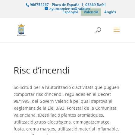
966752267 - Plaza de España, 1, 03369 Rafal
ayuntamiento@rafal.es
Espanyol
Valencià
Anglés
Risc d’incendi
Sol·licitud per a l’autorització d’activitats que puguen
comportar risc d’incendi, regulades en el Decret
98/1995, del Govern Valencià pel qual s’aprova el
Reglament de la Llei 3/93, Forestal de la Comunitat
Valenciana. (Destil·lació plantes aromàtiques,
utilització grups electrògens, emmagatzematge
fusta, crema marges, utilització material inflamable,