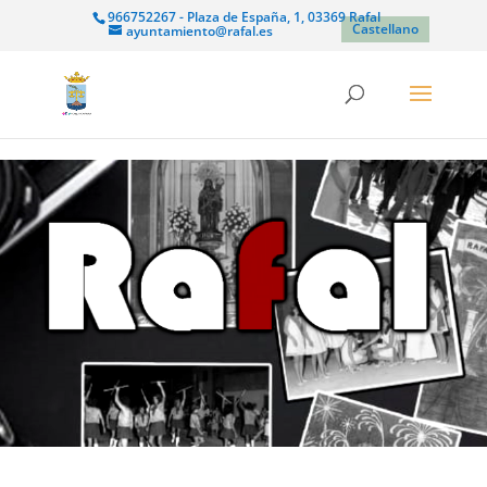
966752267 - Plaza de España, 1, 03369 Rafal
Castellano
ayuntamiento@rafal.es
Reproductor
de
vídeo