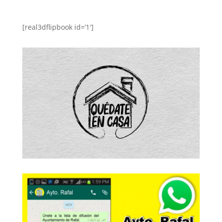
[real3dflipbook id=’1′]