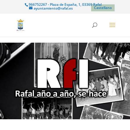
966752267 - Plaza de España, 1, 03369 Rafal
Castellano
ayuntamiento@rafal.es
Reproductor
de
vídeo