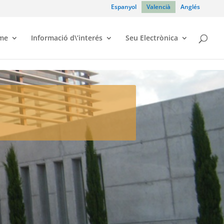
Espanyol
Valencià
Anglés
sme
Informació d\’interés
Seu Electrònica