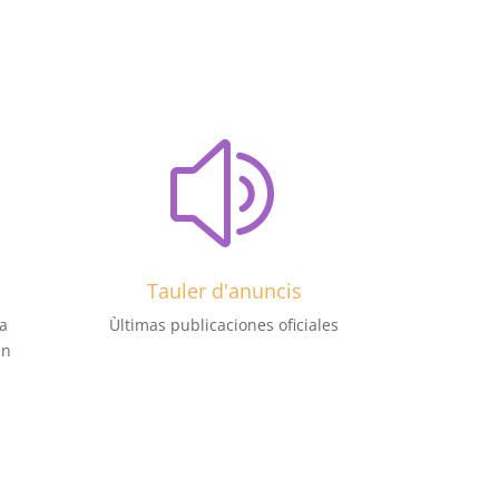
z
Tauler d'anuncis
a
Ùltimas publicaciones oficiales
en