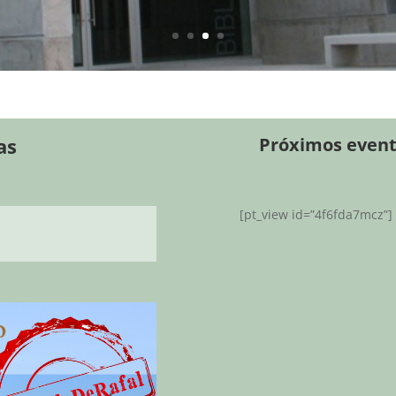
as
Próximos even
[pt_view id=”4f6fda7mcz”]