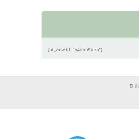
[pt_view id="b4dbb9biro"]
El t