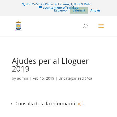
966752267 - Plaza de España, 1, 03369 Rafal
ayuntamiento@rafal.es
Espanyol
Valencià
Anglés
Ajudes per al Lloguer
2019
by
admin
|
Feb 15, 2019
|
Uncategorized @ca
Consulta tota la informació
açí
.