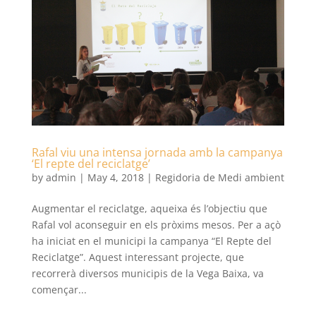
Rafal viu una intensa jornada amb la campanya
‘El repte del reciclatge’
by
admin
|
May 4, 2018
|
Regidoria de Medi ambient
Augmentar el reciclatge, aqueixa és l’objectiu que
Rafal vol aconseguir en els pròxims mesos. Per a açò
ha iniciat en el municipi la campanya “El Repte del
Reciclatge”. Aquest interessant projecte, que
recorrerà diversos municipis de la Vega Baixa, va
començar...