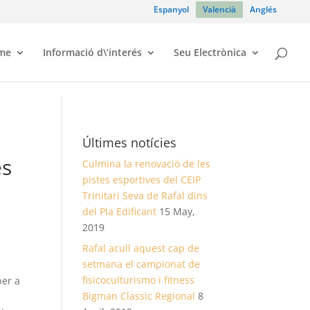
Espanyol
Valencià
Anglés
sme
Informació d\’interés
Seu Electrònica
Últimes notícies
es
Culmina la renovació de les
pistes esportives del CEIP
Trinitari Seva de Rafal dins
del Pla Edificant
15 May,
2019
Rafal acull aquest cap de
setmana el campionat de
fisicoculturismo i fitness
per a
Bigman Classic Regional
8