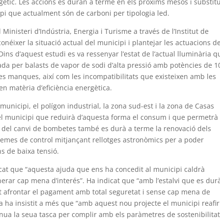
rgètic. Les accions es duran a terme en els pròxims mesos i substit
pi que actualment són de carboni per tipologia led.
Ministeri d’Indústria, Energia i Turisme a través de l’Institut de
 conéixer la situació actual del municipi i plantejar les actuacions d
Dins d’aquest estudi es va ressenyar l’estat de l’actual lluminària q
ada per balasts de vapor de sodi d’alta pressió amb potències de 1
es manques, així com les incompatibilitats que existeixen amb les
en matèria d’eficiència energètica.
municipi, el polígon industrial, la zona sud-est i la zona de Casas
del municipi que reduirà d’aquesta forma el consum i que permetrà
 del canvi de bombetes també es durà a terme la renovació dels
emes de control mitjançant rellotges astronòmics per a poder
ns de baixa tensió.
icat que “aquesta ajuda que ens ha concedit al municipi caldrà
erar cap mena d’interés”. Ha indicat que “amb l’estalvi que es dur
ot afrontar el pagament amb total seguretat i sense cap mena de
a ha insistit a més que “amb aquest nou projecte el municipi reafi
ua la seua tasca per complir amb els paràmetres de sostenibilitat