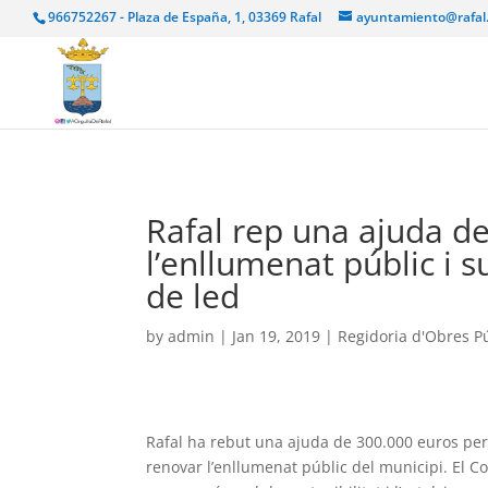
966752267 - Plaza de España, 1, 03369 Rafal
ayuntamiento@rafal
Rafal rep una ajuda d
l’enllumenat públic i 
de led
by
admin
|
Jan 19, 2019
|
Regidoria d'Obres Pú
Rafal ha rebut una ajuda de 300.000 euros per par
renovar l’enllumenat públic del municipi. El C