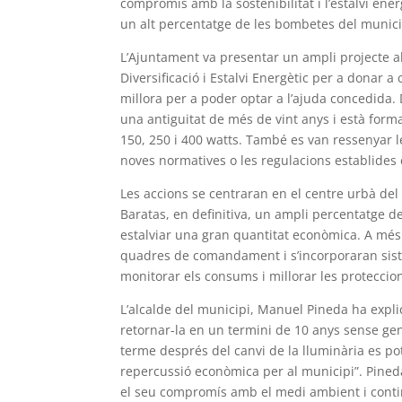
compromís amb la sostenibilitat i l’estalvi ene
un alt percentatge de les bombetes del munici
L’Ajuntament va presentar un ampli projecte al 
Diversificació i Estalvi Energètic per a donar a
millora per a poder optar a l’ajuda concedida. 
una antiguitat de més de vint anys i està form
150, 250 i 400 watts. També es van ressenyar l
noves normatives o les regulacions establides 
Les accions se centraran en el centre urbà del 
Baratas, en definitiva, un ampli percentatge 
estalviar una gran quantitat econòmica. A més
quadres de comandament i s’incorporaran sist
monitorar els consums i millorar les proteccio
L’alcalde del municipi, Manuel Pineda ha expl
retornar-la en un termini de 10 anys sense gen
terme després del canvi de la lluminària es p
repercussió econòmica per al municipi”. Pined
el seu compromís amb el medi ambient i contin