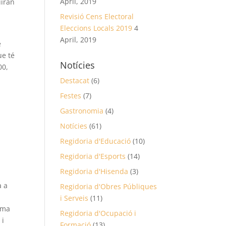
April, 2019
uiran
Revisió Cens Electoral
Eleccions Locals 2019
4
April, 2019
e
ue té
Notícies
00,
Destacat
(6)
Festes
(7)
Gastronomia
(4)
Notícies
(61)
Regidoria d'Educació
(10)
Regidoria d'Esports
(14)
Regidoria d'Hisenda
(3)
à a
Regidoria d'Obres Públiques
i Serveis
(11)
rma
Regidoria d'Ocupació i
 i
Formació
(13)