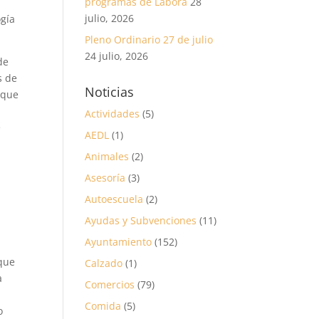
programas de Labora
28
julio, 2026
ogía
Pleno Ordinario 27 de julio
24 julio, 2026
de
s de
Noticias
 que
Actividades
(5)
e
AEDL
(1)
Animales
(2)
Asesoría
(3)
Autoescuela
(2)
Ayudas y Subvenciones
(11)
Ayuntamiento
(152)
 que
Calzado
(1)
a
Comercios
(79)
Comida
(5)
o