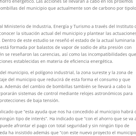
horro energético. Las acciones se llevarán a cabo en los próximos
 bombillas del municipio que actualmente son de carbono por tipol
 Ministerio de Industria, Energía y Turismo a través del Instituto 
conocer la situación actual del municipio y plantear las actuacione
 Dentro de este estudio se reseñó el estado de la actual luminaria
está formada por balastos de vapor de sodio de alta presión con
én se reseñaron las carencias, así como las incompatibilidades qu
ciones establecidas en materia de eficiencia energética.
el municipio, el polígono industrial, la zona sureste y la zona de
ntaje del municipio que reducirá de esta forma el consumo y que
a. Además del cambio de bombillas también se llevará a cabo la
rporarán sistemas de control mediante relojes astronómicos para
protecciones de baja tensión.
xplicado que “esta ayuda que nos ha concedido al municipio habrá
ningún tipo de interés”. Ha indicado que “con el ahorro que se va 
 puede afrontar el pago con total seguridad y sin ningún tipo de
eda ha insistido además que “con este nuevo proyecto el municipi