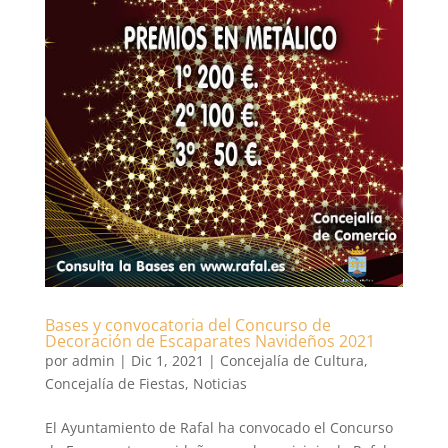
Bases y convocatoria del Concurso de
Decoración de Escaparates Navideños 2021
por
admin
|
Dic 1, 2021
|
Concejalía de Cultura
,
Concejalía de Fiestas
,
Noticias
El Ayuntamiento de Rafal ha convocado el Concurso