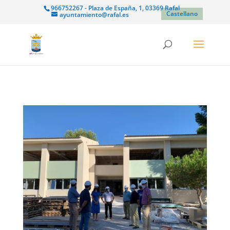
966752267 - Plaza de España, 1, 03369 Rafal
Castellano
ayuntamiento@rafal.es