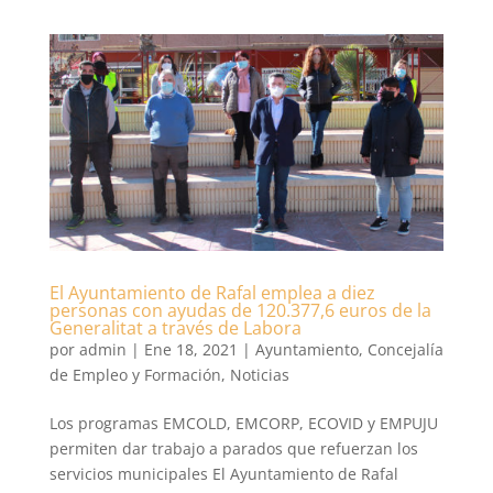
El Ayuntamiento de Rafal emplea a diez
personas con ayudas de 120.377,6 euros de la
Generalitat a través de Labora
por
admin
|
Ene 18, 2021
|
Ayuntamiento
,
Concejalía
de Empleo y Formación
,
Noticias
Los programas EMCOLD, EMCORP, ECOVID y EMPUJU
permiten dar trabajo a parados que refuerzan los
servicios municipales El Ayuntamiento de Rafal