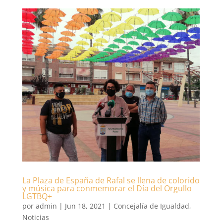
La Plaza de España de Rafal se llena de colorido
y música para conmemorar el Día del Orgullo
LGTBQ+
por
admin
|
Jun 18, 2021
|
Concejalía de Igualdad
,
Noticias