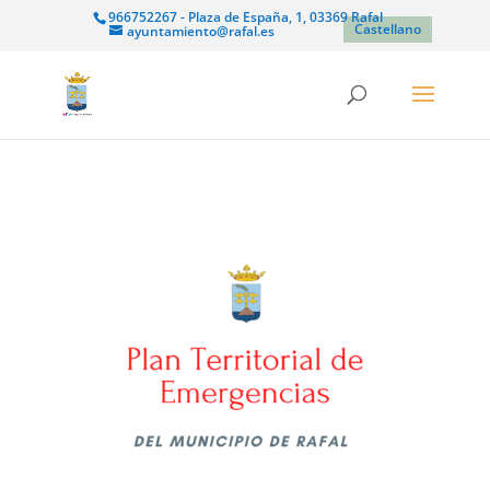
966752267 - Plaza de España, 1, 03369 Rafal
Castellano
ayuntamiento@rafal.es