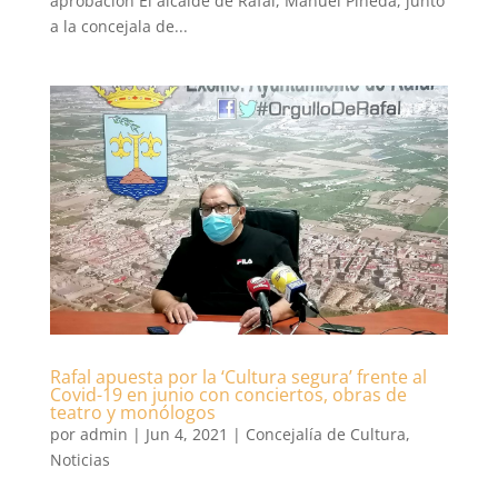
aprobación El alcalde de Rafal, Manuel Pineda, junto
a la concejala de...
Rafal apuesta por la ‘Cultura segura’ frente al
Covid-19 en junio con conciertos, obras de
teatro y monólogos
por
admin
|
Jun 4, 2021
|
Concejalía de Cultura
,
Noticias