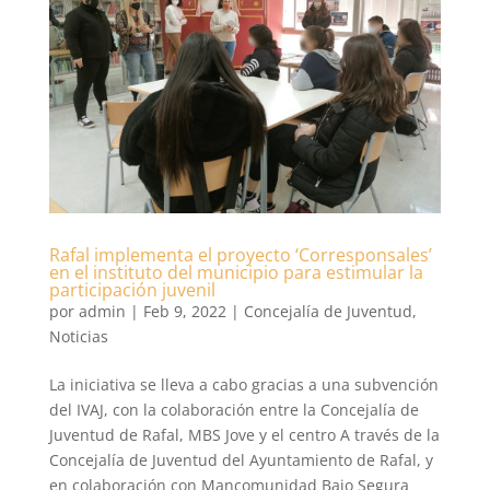
Rafal implementa el proyecto ‘Corresponsales’
en el instituto del municipio para estimular la
participación juvenil
por
admin
|
Feb 9, 2022
|
Concejalía de Juventud
,
Noticias
La iniciativa se lleva a cabo gracias a una subvención
del IVAJ, con la colaboración entre la Concejalía de
Juventud de Rafal, MBS Jove y el centro A través de la
Concejalía de Juventud del Ayuntamiento de Rafal, y
en colaboración con Mancomunidad Bajo Segura