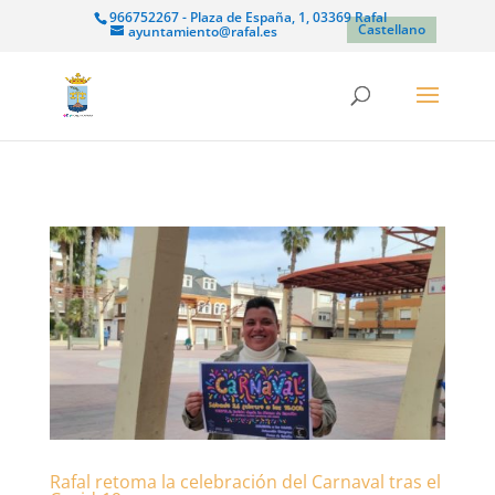
966752267 - Plaza de España, 1, 03369 Rafal
Castellano
ayuntamiento@rafal.es
Rafal retoma la celebración del Carnaval tras el