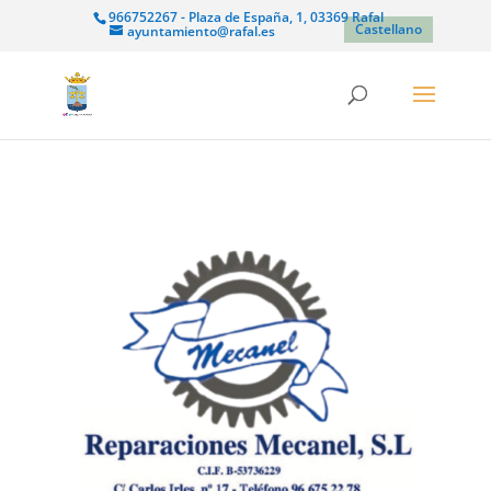
966752267 - Plaza de España, 1, 03369 Rafal
Castellano
ayuntamiento@rafal.es