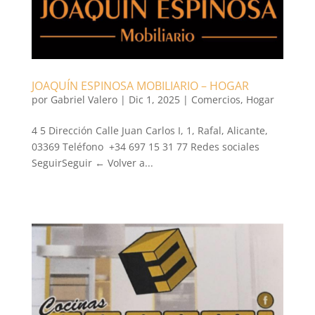
JOAQUÍN ESPINOSA MOBILIARIO – HOGAR
por
Gabriel Valero
|
Dic 1, 2025
|
Comercios
,
Hogar
4 5 Dirección Calle Juan Carlos I, 1, Rafal, Alicante,
03369 Teléfono +34 697 15 31 77 Redes sociales
SeguirSeguir ← Volver a...