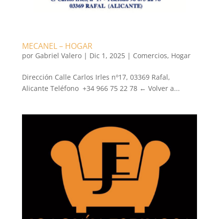
MECANEL – HOGAR
por
Gabriel Valero
|
Dic 1, 2025
|
Comercios
,
Hogar
Dirección Calle Carlos Irles nº17, 03369 Rafal,
Alicante Teléfono +34 966 75 22 78 ← Volver a...