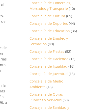
Concejalía de Comercios,
ral
Mercados y Transporte
(10)
os,
Concejalía de Cultura
(65)
s de
Concejalía de Deportes
(44)
Concejalía de Educación
(36)
Concejalía de Empleo y
Formación
(40)
esde
Concejalía de Fiestas
(52)
ón
Concejalía de Hacienda
(13)
arias
ento
Concejalía de Igualdad
(16)
en
Concejalía de Juventud
(13)
Concejalía de Medio
n la
Ambiente
(18)
 las
Concejalía de Obras
rán
Públicas y Servicios
(50)
9), a
Concejalía de Sanidad y