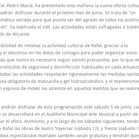
fal, Pedro Maciá, ha presentado esta mañana la nueva oferta cultu
podrán disfrutar durante el próximo mes de junio. Se trata de “un
emática variada para que pueda ser del agrado de todos los públic
ón”, ha explicado el edil. Las actividades están sufragadas a travé
ón de Alicante.
bilidad de retomar la actividad cultural de Rafal, gracias a la
y el descenso en los datos de contagio para poder organizar estos
s que nunca es necesario seguir siendo precavidos, por lo que d
 protocolos de seguridad y desinfección habituales en cada actuaci
í, todas las actividades respetarán rigurosamente las medidas sanit
l uso obligatorio de mascarilla y gel hidroalcohólico, y el mantenimi
ón expresa de mover los asientos en aquellos eventos que se realic
podrán disfrutar de esta programación este sábado 5 de junio, co
 se desarrollará en el Auditorio Municipal Arte Musical a partir de
ar el aforo. Asimismo, y a lo largo de los sábados siguientes, tend
Rafal las obras de teatro ‘Yayerías’ (sábado 12), y ‘Fiesta’ (sábado 1
ambos espectáculos teatrales también serán gratuitas y tendrán que