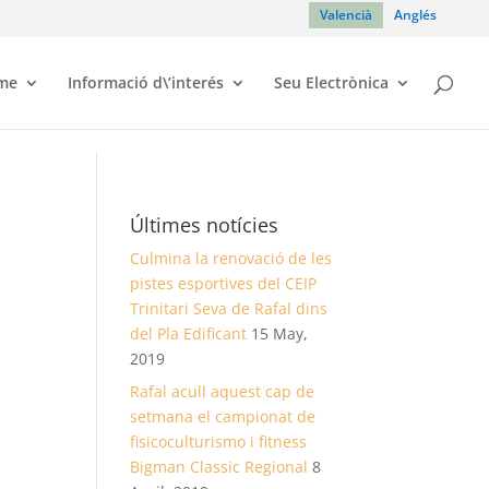
Valencià
Anglés
sme
Informació d\’interés
Seu Electrònica
Últimes notícies
Culmina la renovació de les
pistes esportives del CEIP
Trinitari Seva de Rafal dins
del Pla Edificant
15 May,
2019
Rafal acull aquest cap de
setmana el campionat de
fisicoculturismo i fitness
Bigman Classic Regional
8