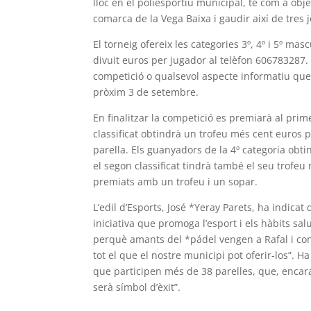
lloc en el poliesportiu municipal, té com a obj
comarca de la Vega Baixa i gaudir així de tres 
El torneig ofereix les categories 3º, 4º i 5º m
divuit euros per jugador al telèfon 606783287
competició o qualsevol aspecte informatiu que e
pròxim 3 de setembre.
En finalitzar la competició es premiarà al prime
classificat obtindrà un trofeu més cent euros p
parella. Els guanyadors de la 4º categoria obt
el segon classificat tindrà també el seu trofeu
premiats amb un trofeu i un sopar.
L’edil d’Esports, José *Yeray Parets, ha indica
iniciativa que promoga l’esport i els hàbits s
perquè amants del *pádel vengen a Rafal i cone
tot el que el nostre municipi pot oferir-los”. 
que participen més de 38 parelles, que, encar
serà símbol d’èxit”.