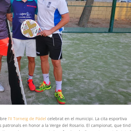
embre
l’II Torneig de Pádel
celebrat en el municipi. La cita esportiva
 patronals en honor a la Verge del Rosario. El campionat, que tind