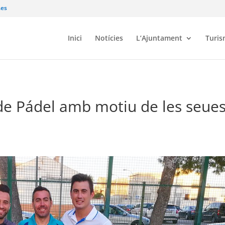
.es
Inici
Notícies
L’Ajuntament
Turi
ig de Pádel amb motiu de les seue