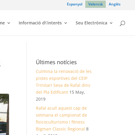
Espanyol
Valencià
Anglés
sme
Informació d\’interés
Seu Electrònica
s
Últimes notícies
Culmina la renovació de les
pistes esportives del CEIP
Trinitari Seva de Rafal dins
del Pla Edificant
15 May,
2019
Rafal acull aquest cap de
setmana el campionat de
fisicoculturismo i fitness
Bigman Classic Regional
8