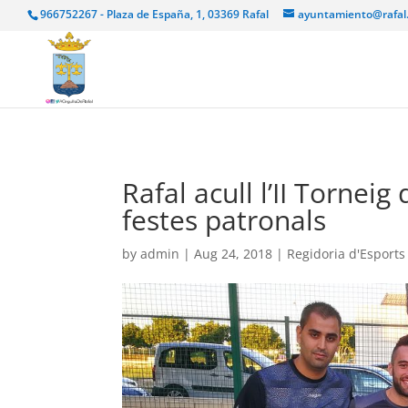
966752267 - Plaza de España, 1, 03369 Rafal
ayuntamiento@rafal
Rafal acull l’II Torne
festes patronals
by
admin
|
Aug 24, 2018
|
Regidoria d'Esports