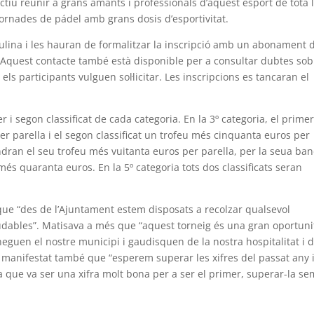
ectiu reunir a grans amants i professionals d’aquest esport de tota 
jornades de pádel amb grans dosis d’esportivitat.
asculina i les hauran de formalitzar la inscripció amb un abonament 
. Aquest contacte també està disponible per a consultar dubtes sob
ls participants vulguen sol·licitar. Les inscripcions es tancaran el
r i segon classificat de cada categoria. En la 3º categoria, el prime
er parella i el segon classificat un trofeu més cinquanta euros per
indran el seu trofeu més vuitanta euros per parella, per la seua ba
 més quaranta euros. En la 5º categoria tots dos classificats seran
t que “des de l’Ajuntament estem disposats a recolzar qualsevol
aludables”. Matisava a més que “aquest torneig és una gran oportuni
guen el nostre municipi i gaudisquen de la nostra hospitalitat i 
Ha manifestat també que “esperem superar les xifres del passat any 
a que va ser una xifra molt bona per a ser el primer, superar-la s