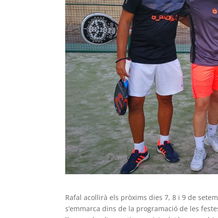
Rafal acollirà els pròxims dies 7, 8 i 9 de set
s’emmarca dins de la programació de les festes