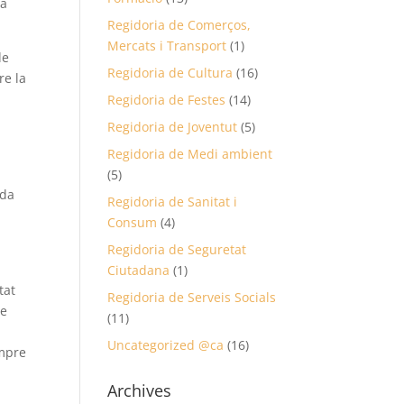
la
Regidoria de Comerços,
Mercats i Transport
(1)
de
Regidoria de Cultura
(16)
re la
Regidoria de Festes
(14)
Regidoria de Joventut
(5)
r
Regidoria de Medi ambient
(5)
nda
Regidoria de Sanitat i
Consum
(4)
Regidoria de Seguretat
Ciutadana
(1)
tat
Regidoria de Serveis Socials
de
(11)
i
Uncategorized @ca
(16)
empre
Archives