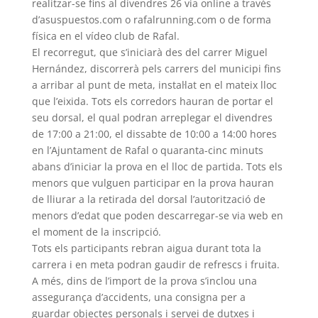
realitzar-se fins al divendres 26 via online a través
d’asuspuestos.com o rafalrunning.com o de forma
física en el vídeo club de Rafal.
El recorregut, que s’iniciarà des del carrer Miguel
Hernández, discorrerà pels carrers del municipi fins
a arribar al punt de meta, instal·lat en el mateix lloc
que l’eixida. Tots els corredors hauran de portar el
seu dorsal, el qual podran arreplegar el divendres
de 17:00 a 21:00, el dissabte de 10:00 a 14:00 hores
en l’Ajuntament de Rafal o quaranta-cinc minuts
abans d’iniciar la prova en el lloc de partida. Tots els
menors que vulguen participar en la prova hauran
de lliurar a la retirada del dorsal l’autorització de
menors d’edat que poden descarregar-se via web en
el moment de la inscripció.
Tots els participants rebran aigua durant tota la
carrera i en meta podran gaudir de refrescs i fruita.
A més, dins de l’import de la prova s’inclou una
assegurança d’accidents, una consigna per a
guardar objectes personals i servei de dutxes i