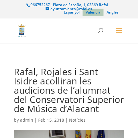
966752267 - Plaza de España, 1, 03369 Rafal
ayuntamiento@rafal.es
Espanyol
Valencià
Anglés
Rafal, Rojales i Sant
Isidre acolliran les
audicions de l’alumnat
del Conservatori Superior
de Música d’Alacant
by
admin
|
Feb 15, 2018
|
Notícies