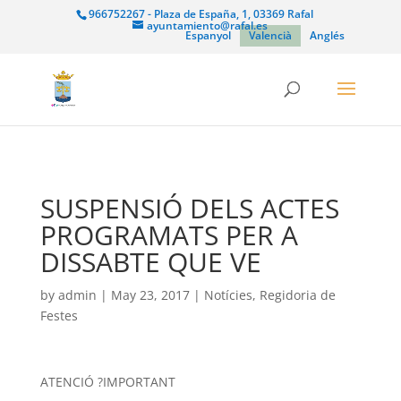
966752267 - Plaza de España, 1, 03369 Rafal
ayuntamiento@rafal.es
Espanyol
Valencià
Anglés
SUSPENSIÓ DELS ACTES
PROGRAMATS PER A
DISSABTE QUE VE
by
admin
|
May 23, 2017
|
Notícies
,
Regidoria de
Festes
ATENCIÓ ?IMPORTANT