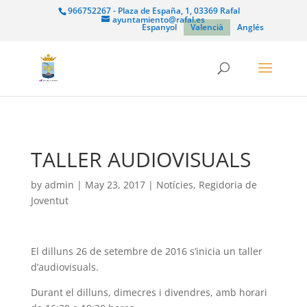
966752267 - Plaza de España, 1, 03369 Rafal
ayuntamiento@rafal.es
Espanyol
Valencià
Anglés
TALLER AUDIOVISUALS
by
admin
|
May 23, 2017
|
Notícies
,
Regidoria de
Joventut
El dilluns 26 de setembre de 2016 s’inicia un taller
d’audiovisuals.
Durant el dilluns, dimecres i divendres, amb horari