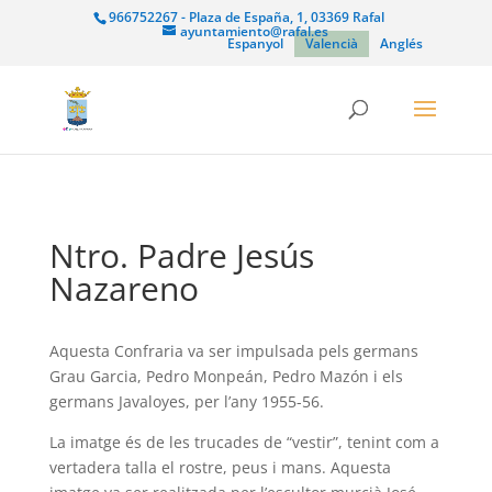
966752267 - Plaza de España, 1, 03369 Rafal
ayuntamiento@rafal.es
Espanyol
Valencià
Anglés
Ntro. Padre Jesús
Nazareno
Aquesta Confraria va ser impulsada pels germans
Grau Garcia, Pedro Monpeán, Pedro Mazón i els
germans Javaloyes, per l’any 1955-56.
La imatge és de les trucades de “vestir”, tenint com a
vertadera talla el rostre, peus i mans. Aquesta