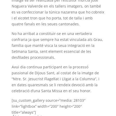
imatge va ser realitzada per l’escultor murcià José
Noguera Valverde en els tallers imatgers, on també
es va confeccionar la túnica nazarena que ho cobreix
i el xicotet tron que ho porta, tot de talla i amb
quatre fanals en les seues cantonades.
No ha arribat a constituir-se en una vertadera
confraria ja que sempre ha estat vinculada als Grau,
família que manté visca la seua integració en la
Setmana Santa, sent element essencial de les
desfilades processionals.
Avui dia continua participant en la processó
passional de Dijous Sant, al costat de la imatge de
“Ntre. Sr. Jesucrist Flagel·lat i Lligat a la Columna”, i
en dates quaresmals se li rendeix devoció amb la
celebració d’una Santa Missa en el seu honor.
[su_custom_gallery source=”media: 28103″
link=”lightbox” width=”200″ height=”200″
title=”always”]