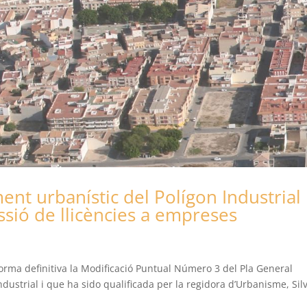
ent urbanístic del Polígon Industrial
essió de llicències a empreses
forma definitiva la Modificació Puntual Número 3 del Pla General
dustrial i que ha sido qualificada per la regidora d’Urbanisme, Sil