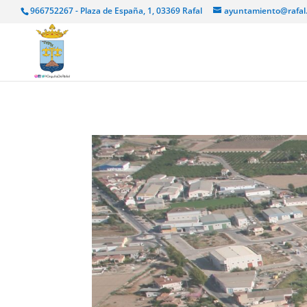
966752267 - Plaza de España, 1, 03369 Rafal
ayuntamiento@rafal