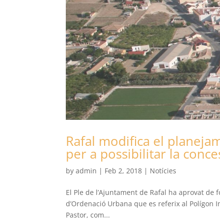
Rafal modifica el planejam
per a possibilitar la conc
by
admin
|
Feb 2, 2018
|
Notícies
El Ple de l’Ajuntament de Rafal ha aprovat de 
d’Ordenació Urbana que es referix al Polígon In
Pastor, com...