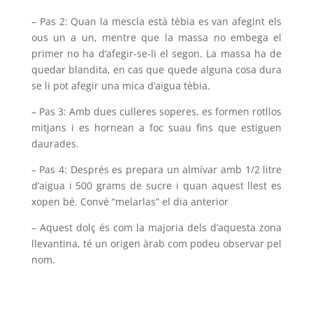
– Pas 2: Quan la mescla està tèbia es van afegint els
ous un a un, mentre que la massa no embega el
primer no ha d’afegir-se-li el segon. La massa ha de
quedar blandita, en cas que quede alguna cosa dura
se li pot afegir una mica d’aigua tèbia.
– Pas 3: Amb dues culleres soperes, es formen rotllos
mitjans i es hornean a foc suau fins que estiguen
daurades.
– Pas 4: Després es prepara un almívar amb 1/2 litre
d’aigua i 500 grams de sucre i quan aquest llest es
xopen bé. Convé “melarlas” el dia anterior
– Aquest dolç és com la majoria dels d’aquesta zona
llevantina, té un origen àrab com podeu observar pel
nom.