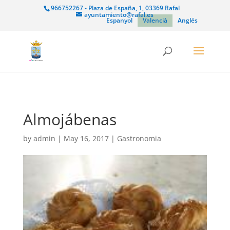
966752267 - Plaza de España, 1, 03369 Rafal
ayuntamiento@rafal.es
Espanyol
Valencià
Anglés
Almojábenas
by
admin
|
May 16, 2017
|
Gastronomia