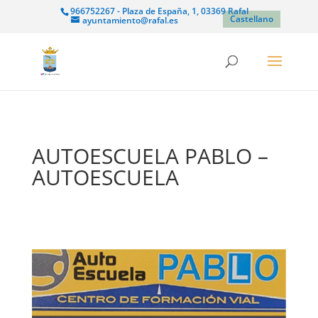
966752267 - Plaza de España, 1, 03369 Rafal
Castellano
ayuntamiento@rafal.es
AUTOESCUELA PABLO –
AUTOESCUELA